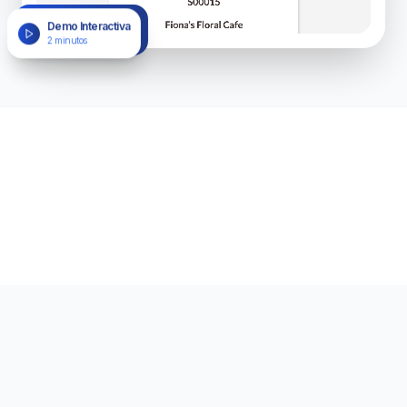
Demo Interactiva
2 minutos
rvices