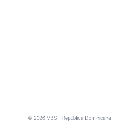
(849) 564-4667
+1 (849) 250-4667
info@vbsolutions.info
@vbsolutions_rd
©
2026
VBS - República Dominicana